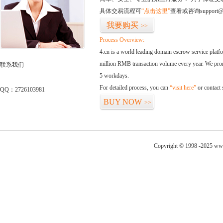
具体交易流程可
“点击这里”
查看或咨询support@
我要购买
>>
Process Overview:
4.cn is a world leading domain escrow service plat
million RMB transaction volume every year. We promi
联系我们
5 workdays.
For detailed process, you can
“visit here”
or contact
QQ：2726103981
BUY NOW
>>
Copyright © 1998 -2025 www