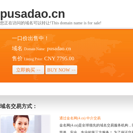
pusadao.cn
您正在访问的域名可以转让!This domain name is for sale!
一口价出售中！
域名
pusadao.cn
Domain Name:
售价
CNY 7795.00
Listing Price:
立即购买
BUY NOW
>>
>>
域名交易方式：
通过金名网(4.cn) 中介交易
金名网(4.cn)是全球领先的域名交易服务机
简单、安全、专业的第三方服务！ 为了保证交